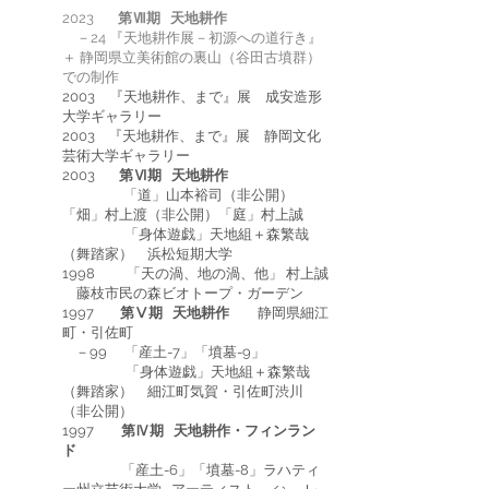
2023
第Ⅶ期 天地耕作
－24 『天地耕作展－初源への道行き』
＋ 静岡県立美術館の裏山（谷田古墳群）
での制作
2003 『天地耕作、まで』展 成安造形
大学ギャラリー
2003 『天地耕作、まで』展 静岡文化
芸術大学ギャラリー
2003
第Ⅵ期 天地耕作
「道」山本裕司（非公開）
「畑」村上渡（非公開）「庭」村上誠
「身体遊戯」天地組＋森繁哉
（舞踏家） 浜松短期大学
1998 「天の渦、地の渦、他」 村上誠
藤枝市民の森ビオトープ・ガーデン
1997
第Ⅴ期 天地耕作
静岡県細江
町・引佐町
－99 「産土-7」「墳墓-9」
「身体遊戯」天地組＋森繁哉
（舞踏家） 細江町気賀・引佐町渋川
（非公開）
1997
第Ⅳ期 天地耕作・フィンラン
ド
「産土-6」「墳墓-8」ラハティ