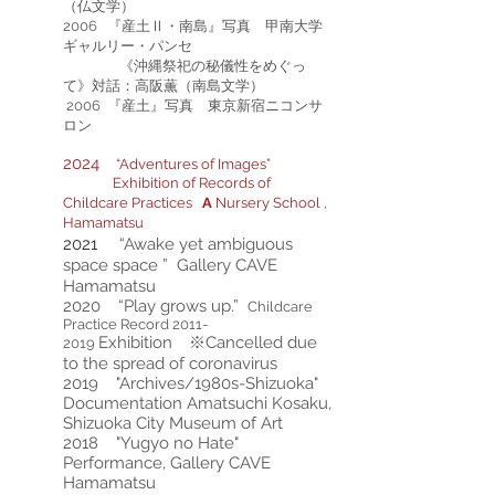
（仏文学）
2006 『産土Ⅱ・南島』写真 甲南大学
ギャルリー・パンセ
《沖縄祭祀の秘儀性をめぐっ
て》対話：高阪薫（南島文学）
2006 『産土』写真 東京新宿ニコンサ
ロン
2024
“
Adventures of Images
”
Exhibition of Records of
Childcare Practices
A
​​Nursery School ,
Hamamatsu
2021
“Awake yet ambiguous
space space ”
Gallery CAVE
Hamamatsu
2020 “Play grows up.”
Childcare
Practice Record
2011-
Exhibition
※Cancelled due
2019
to the spread of coronavirus
2019 "Archives/1980s-Shizuoka"
Documentation Amatsuchi Kosaku,
Shizuoka City Museum of Art
2018 "Yugyo no Hate"
Performance, Gallery CAVE
Hamamatsu