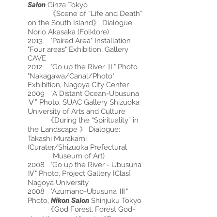
Salon
Ginza Tokyo
《Scene of “Life and Death”
on the South Island》 Dialogue:
Norio Akasaka (Folklore)
2013 "Paired Area" Installation
"Four areas" Exhibition, Gallery
CAVE
2012 "Go up the River Ⅱ" Photo
"Nakagawa/Canal/Photo"
Exhibition, Nagoya City Center
2009 “A Distant Ocean-Ubusuna
Ⅴ” Photo, SUAC Gallery Shizuoka
University of Arts and Culture
《During the “Spirituality” in
the Landscape 》 Dialogue:
Takashi Murakami
(Curater/Shizuoka Prefectural
Museum of Art)
2008 "Go up the River - Ubusuna
Ⅳ" Photo, Project Gallery [Clas]
Nagoya University
2008 "Azumano-Ubusuna Ⅲ"
Photo,
Nikon Salon
Shinjuku Tokyo
《God Forest, Forest God-