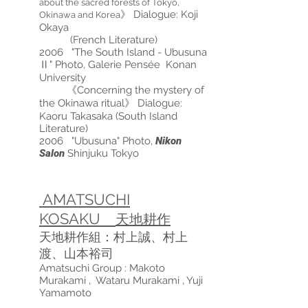
about the sacred forests of Tokyo,
》 Dialogue:
Koji
Okinawa and Korea
Okaya
(French Literature)
2006 "The South Island - Ubusuna
Ⅱ" Photo, Galerie Pensée Konan
University
《Concerning the mystery of
the Okinawa ritual》 Dialogue:
Kaoru Takasaka (South Island
Literature)
2006 "Ubusuna" Photo,
Nikon
Salon
Shinjuku Tokyo
AMATSUCHI
KOSAKU
天地耕作
天地
​耕作
組：村上誠、村上
渡、山本裕司
Amatsuchi Group : Makoto
Murakami , Wataru Murakami , Yuji
Yamamoto