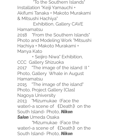
"To the Southern Islands"
Installation "Keiji Yamauchi +
Akifumi Tanaka + Makoto Murakami
& Mitsushi Hachiya"
Exhibition, Gallery CAVE
Hamamatsu
2018 "From the Southern Islands"
Photo and Modeling Work "Mitsushi
Hachiya + Makoto Murakami +
Manya Kato
+ Seijiro Niwa" Exhibition,
CCC Gallery Shizuoka
2017 "T
he
image of the i
sland Ⅱ"
Photo, Gallery Whale in August
Hamamatsu
2015 "The image of the island"
Photo, Project Gallery [Clas]
Nagoya University
2013 "Mizumukae (Face the
water)-a scene of ｟Death｠on the
South Island- Photo,
Nikon
Salon
Umeda Osaka
"Mizumukae (Face the
water)-a scene of ｟Death｠on the
South Island- Photo,
Nikon