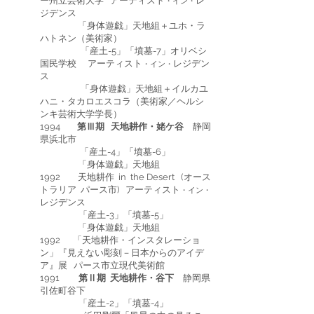
ー州立芸術大学 アーティスト
レ
・イン・
ジデンス
「身体遊戯」天地組＋ユホ・ラ
ハトネン（美術家）
「産土-5」「墳墓-7」オリベシ
国民学校 アーティスト
レジデン
・イン・
ス
「身体遊戯」天地組＋イルカユ
ハニ・タカロエスコラ（美術家／ヘルシ
ンキ芸術大学学長）
1994
第Ⅲ期 天地耕作・姥ケ谷
静岡
県浜北市
「産土-4」「墳墓-6」
「身体遊戯」天地組
1992 天地耕作 in the Desert (オース
トラリア パース市) アーティスト
・イン・
レジデンス
「産土-3」「墳墓-5」
「身体遊戯」天地組
1992 「天地耕作・インスタレーショ
ン」
『見えない彫刻－日本からのアイデ
ア』展 パース市立現代美術館
1991
第Ⅱ期 天地耕作・谷下
静岡県
引佐町谷下
「産土-2」「墳墓-4」