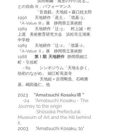
浜田剛爾「風景の中の見るこ
との自由 Ⅲ」パフォーマンス
「音遊戯」天地組＋森口紋太郎
1990 天地耕作「産土」「墳墓-3」
『A-Value Ⅲ』展 静岡県立美術館
1989 天地耕作「辻-3」 村上誠・村
上渡 美術教育研究大会 浜松市立湖東
中学校
1989 天地耕作「辻-2」「墳墓-2」
『A-Value Ⅱ』展 静岡県立美術館
1988
第Ⅰ期 天地耕作
静岡県細江
町・引佐町
－89 シンポジウム「天地を歩く、
劫初のながめ」 細江町長楽寺
天地組＋吉増剛造、石崎勝
基、嶋田義仁、他
2023
“Amatsuchi KosakuⅦ
”
-24
"Amatsuchi Kosaku - The
Journey to the origin
Shizuoka Prefectural
Museum of Art and the hill behind
it.
2003 "Amatsuchi Kosaku, to"
Document Exhibition, Seian