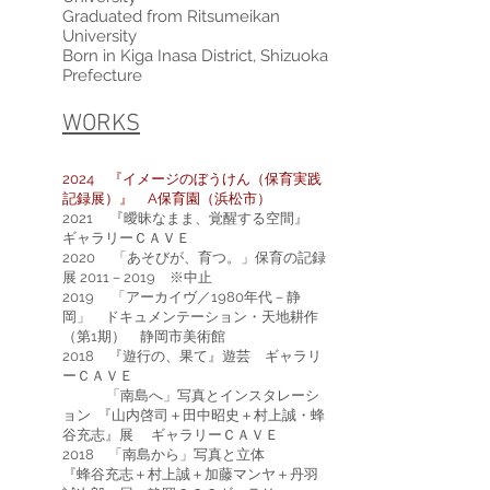
Graduated from Ritsumeikan
University
Born in Kiga Inasa District, Shizuoka
Prefecture
WORKS
2024 『イメージのぼうけん（保育実践
記録展）』 A保育園（浜松市）
2021 『曖昧なまま、覚醒する空間』
ギャラリーＣＡＶＥ
2020
「あそびが、育つ。」保育の記録
展 2011－2019
※中止
2019 「アーカイヴ／1980年代－静
岡」 ドキュメンテーション・天地耕作
（第1期） 静岡市美術館
2018 『遊行の、果て』遊芸 ギャラリ
ーＣＡＶＥ
「南島へ」写真とインスタレーシ
ョン 『山内啓司＋田中昭史＋村
上誠・蜂
谷充志』展 ギャラリーＣＡＶＥ
2018 「南島から」写真と立体
『蜂谷充志＋村上誠＋加藤マンヤ＋丹羽