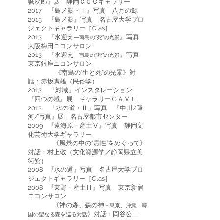
誠次郎』展 静岡ＣＣＣギャラリー
2017 『島ノ影・Ⅱ』写真 八月の鯨
2015 『島ノ影』写真 名古屋大学プロ
ジェクトギャラリー［Clas］
2013 『水迎え
』写真
―南島の“死”の光景
大阪梅田ニコンサロン
2013 『水迎え
』写真
―南島の“死”の光景
東京銀座ニコンサロン
《南島の“生と死”の光景》対
話：赤坂憲雄（民俗学）
2013 「対域」インスタレーション
『四つの域』展 ギャラリーＣＡＶＥ
2012 「水の道・Ⅱ」写真 『中川/運
河/写真』展 名古屋都市センター
2009 『遠海原－産土Ⅴ』写真 静岡文
化芸術大学ギャラリー
《風景の中の“霊性”をめぐって》
対話：村上敬（文化資源学／静岡県立美
術館）
2008 『水の道』写真 名古屋大学プロ
ジェクトギャラリー［Clas］
2008 『東野－産土Ⅲ』写真 東京新宿
ニコンサロン
《神の森、森の神
－東京、沖縄、韓
》対話：岡谷公二
国の聖なる森を巡る対話