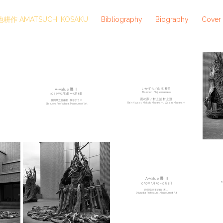
耕作 AMATSUCHI KOSAKU
Bibliography
Biography
Cover
いかずち／山本 裕司
A-Value 展 Ⅰ
Thunder：
Yuji Yamamoto
1988年5月3日ー5月8日
雨の家／
​村上誠 村上渡
静岡県立美術館 展示テラス
Rain House：Makoto Murakami, Wataru Murakami
Shizuoka Prefectural Museum of Art
A-Value 展 Ⅱ
T
1989年8月29－9月3日
静岡県立美術館 裏山
Shizuoka Prefectural Museum of Art