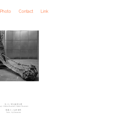
 Photo
Contact
Link
辻-Ⅱ／​村上誠 村上渡
suji：Makoto Murakami, Wataru Murakami
墳墓-Ⅱ／山本 裕司
Tomb：Yuji Yamamoto