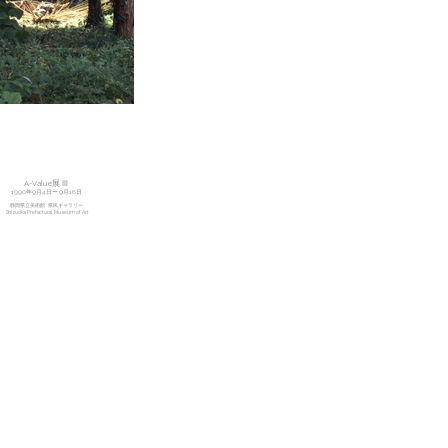
A-Value展 Ⅲ
1990年9月4日ー9月16日
​静岡県立美術館 県民ギャラリー
Shizuoka Prefectural Museum of Art